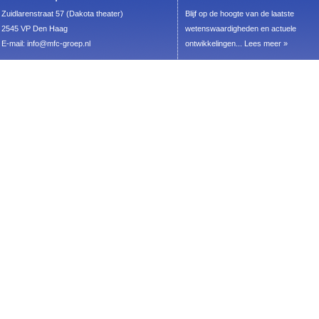
Zuidlarenstraat 57 (Dakota theater)
Blijf op de hoogte van de laatste
2545 VP Den Haag
wetenswaardigheden en actuele
E-mail:
info@mfc-groep.nl
ontwikkelingen...
Lees meer »