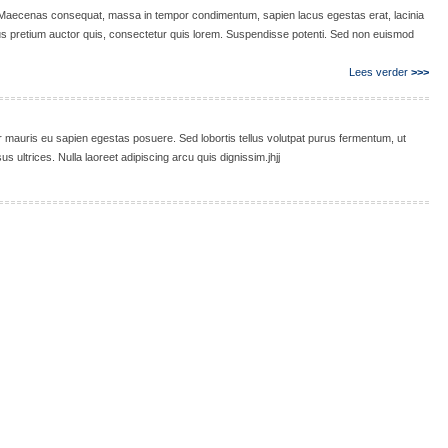
t. Maecenas consequat, massa in tempor condimentum, sapien lacus egestas erat, lacinia
mpus pretium auctor quis, consectetur quis lorem. Suspendisse potenti. Sed non euismod
Lees verder
>>>
per mauris eu sapien egestas posuere. Sed lobortis tellus volutpat purus fermentum, ut
ultrices. Nulla laoreet adipiscing arcu quis dignissim.jhjj