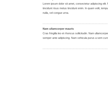
Lorem ipsum dolor sit amet, consectetur adipiscing eli
tincidunt risus metus tincidunt enim. In quam velit, te
nulla, vel congue urna.
Nam ullamcorper mauris
Cras fringilla leo et rhoncus sollicitudin. Nam ullamcor
semper ante adipiscing. Nam vehicula purus a sem cursus 