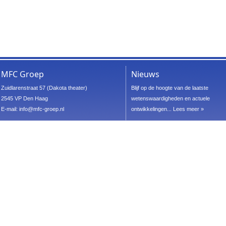
MFC Groep
Nieuws
Zuidlarenstraat 57 (Dakota theater)
Blijf op de hoogte van de laatste
2545 VP Den Haag
wetenswaardigheden en actuele
E-mail:
info@mfc-groep.nl
ontwikkelingen...
Lees meer »